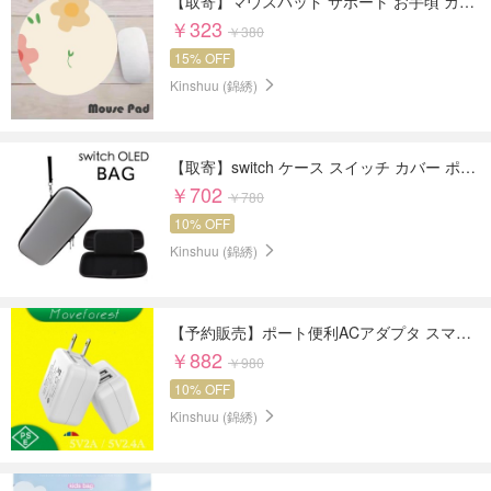
【取寄】マウスパッド サポート お手頃 カラフル 花 鯨 オレンジ ドリアン
￥323
￥380
15% OFF
Kinshuu (錦綉)
【取寄】switch ケース スイッチ カバー ポーチ ポータブル ハードケース ゲームカード収納 ポーチ
￥702
￥780
10% OFF
Kinshuu (錦綉)
【予約販売】ポート便利ACアダプタ スマホ 充電 コンセント 充電タイプ USB電源アダプタ
￥882
￥980
10% OFF
Kinshuu (錦綉)