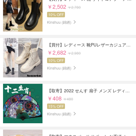
￥2,502
￥2,780
10% OFF
Kinshuu (錦綉)
【買付】レディース 靴PUレザーカジュアルシューズ エンジニアブーツ 編み上げブーツ ワークブーツ
￥2,682
￥2,980
10% OFF
Kinshuu (錦綉)
【取寄】2022 せんす 扇子 メンズ レディース 和装 花火大会 扇子 和風扇子 和装小物 男女兼用
￥408
￥480
15% OFF
Kinshuu (錦綉)