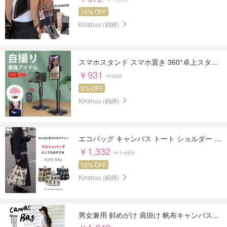
10% OFF
Kinshuu (錦綉)
スマホスタンド スマホ置き 360°卓上スタンド スマホホルダー 自撮りリモコン 自撮りライト リングライト
￥931
￥980
5% OFF
Kinshuu (錦綉)
エコバッグ キャンバス トート ショルダー 英文 英ロゴ マルシェバッグ
￥1,332
￥1,480
10% OFF
Kinshuu (錦綉)
男女兼用 斜めがけ 肩掛け 帆布キャンバスバッグ 大容量 おしゃれ 収納力抜群 軽量 ショルダー