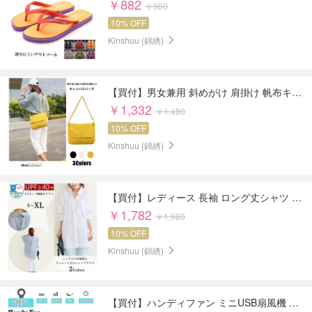
￥882
￥980
10% OFF
Kinshuu (錦綉)
【買付】男女兼用 斜めがけ 肩掛け 帆布キャンバスバッグ 大容量 収納力抜群 軽量 ショルダー 無地
￥1,332
￥1,480
10% OFF
Kinshuu (錦綉)
【買付】レディース 長袖 ロング丈シャツ ブラウス ゆったり 体型カバー UVカット カーディガン
￥1,782
￥1,980
10% OFF
Kinshuu (錦綉)
【買付】ハンディファン ミニUSB扇風機 USB充電 ポータブル 強風 3段階調節 サイクロン デスク スタンド 猫