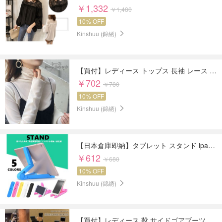
￥1,332
￥1,480
10% OFF
Kinshuu (錦綉)
【買付】レディース トップス 長袖 レース タートルネック ファッション 5色 美ライン
￥702
￥780
10% OFF
Kinshuu (錦綉)
【日本倉庫即納】タブレット スタンド ipad スマホ 折りたたみ式 角度調整可能 コンパクト収納 安定感 三脚タイプ
￥612
￥680
10% OFF
Kinshuu (錦綉)
【買付】レディース 靴 サイドゴアブーツ boots ローヒール 通勤通学 ブーツ