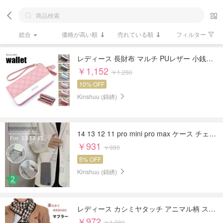
総合
価格が高い順
売れている順
フィルター
レディース 長財布 マルチ PUレザー 小銭入れ 大容量 カード収納 タッセル
￥1,152
￥1,280
10% OFF
Kinshuu (錦綉)
14 13 12 11 pro mini pro max ケース チェーン 斜め掛け 肩掛け クリア
￥931
￥980
5% OFF
Kinshuu (錦綉)
レディース カシミヤタッチ アニマル柄 スカーフ 防寒 防風 マフラー ネックウォーマー
￥972
￥1,080