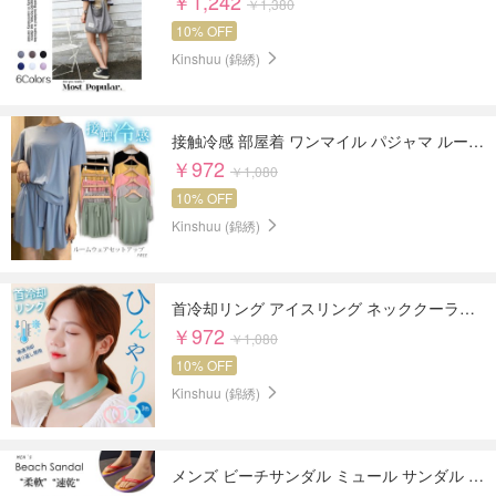
￥1,242
￥1,380
10% OFF
Kinshuu (錦綉)
接触冷感 部屋着 ワンマイル パジャマ ルームウェア セットアップ ショートパンツ
￥972
￥1,080
10% OFF
Kinshuu (錦綉)
首冷却リング アイスリング ネッククーラー ネッククール 冷却リング ひんやり 18℃
￥972
￥1,080
10% OFF
Kinshuu (錦綉)
メンズ ビーチサンダル ミュール サンダル 美脚 フラット 1.5cm ベーシック レジャー 海