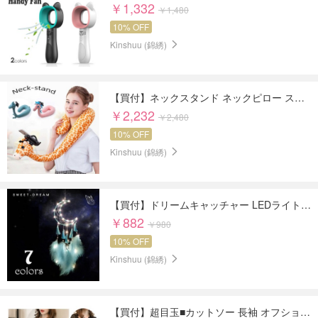
￥1,332
￥1,480
10% OFF
Kinshuu (錦綉)
【買付】ネックスタンド ネックピロー スマホ スタンド スマホホルダー 恐竜 ユニコーン キリン 枕 U字
￥2,232
￥2,480
10% OFF
Kinshuu (錦綉)
【買付】ドリームキャッチャー LEDライト付き 羽飾り 捕夢網 風鈴 車飾り 窓飾り 壁掛け 幸せ守る
￥882
￥980
10% OFF
Kinshuu (錦綉)
【買付】超目玉■カットソー 長袖 オフショルダーみたいな肩レース可愛いプルオーバー 袖ギャザー